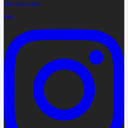
m68_amsterdam
View