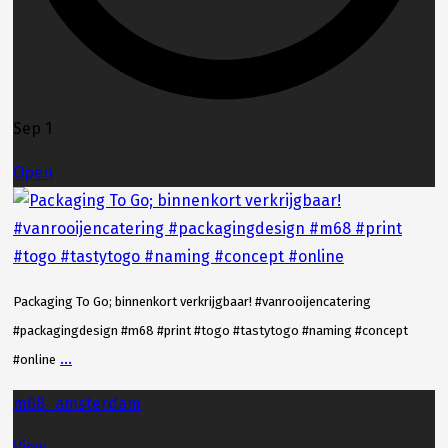
Sep 1
Open
Packaging To Go; binnenkort verkrijgbaar! #vanrooijencatering
#packagingdesign #m68 #print #togo #tastytogo #naming #concept
...
#online
m68_amsterdam
View