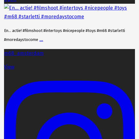
En… actie! #filmshoot #intertoys #nicepeople #toys #m68 #starletti
...
#moredaystocome
m68_amsterdam
View