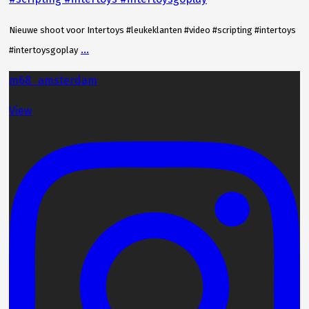
Nieuwe shoot voor Intertoys #leukeklanten #video #scripting #intertoys
...
#intertoysgoplay
m68_amsterdam
View