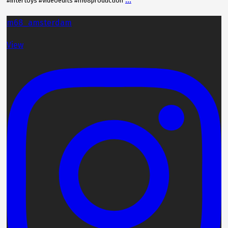
#intertoys #videoedits #m68production
m68_amsterdam
View