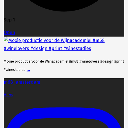
Sep 1
Open
Mooie productie voor de Wijnacademie! #m68 #winelovers #design #print
...
#winestudies
m68_amsterdam
View