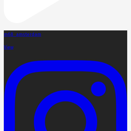
m68_amsterdam
View