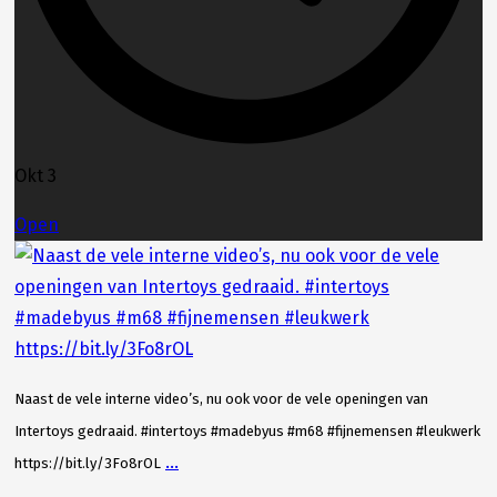
Okt 3
Open
Naast de vele interne video’s, nu ook voor de vele openingen van
Intertoys gedraaid. #intertoys #madebyus #m68 #fijnemensen #leukwerk
...
https://bit.ly/3Fo8rOL