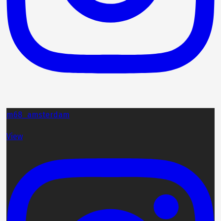
m68_amsterdam
View